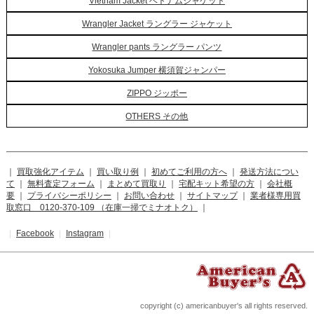
Vietnam Jacket ベトナムジャケット
Wrangler Jacket ラングラー ジャケット
Wrangler pants ラングラー パンツ
Yokosuka Jumper 横須賀ジャンパー
ZIPPO ジッポー
OTHERS その他
｜
買取強化アイテム
｜
買い取り例
｜
初めてご利用の方へ
｜
発送方法につい
て
｜
無料査定フォーム
｜
まとめて買取り
｜
宅配キット希望の方
｜
会社概
要
｜
プライバシーポリシー
｜
お問い合わせ
｜
サイトマップ
｜
業者様専用買
取窓口 0120-370-109 （在庫一掃でミナオトク）
｜
Facebook
Instagram
｜
｜
｜
copyright (c) americanbuyer's all rights reserved.