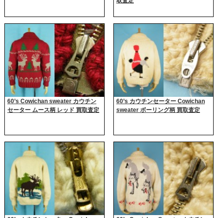
取査定
60’s Cowichan sweater カウチン
60’s カウチンセーター Cowichan
セーター ムース柄 レッド 買取査定
sweater ボーリング柄 買取査定