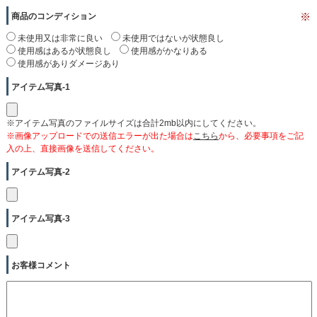
商品のコンディション
※
未使用又は非常に良い
未使用ではないが状態良し
使用感はあるが状態良し
使用感がかなりある
使用感がありダメージあり
アイテム写真-1
※アイテム写真のファイルサイズは合計2mb以内にしてください。
※画像アップロードでの送信エラーが出た場合は
こちら
から、必要事項をご記
入の上、直接画像を送信してください。
アイテム写真-2
アイテム写真-3
お客様コメント