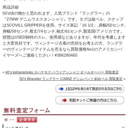
商品詳細
50’s頃の物かと思われます。人気ブランド『ラングラー』の
『27MW デニムウエスタンシャツ』です。タグは縦ベル、スナップ
はSCOVILL GRIPPERを使用。サイズ表記「16 1/2」,肩幅/50センチ,
身幅/58センチ,着丈/74センチ,袖丈/61センチ,製造国/アメリカです。
状態はUSED独特のスレ、使用感などありますが、年代を考慮します
と大変良好です。ヴィンテージ古着の売却をお考えの方、ラングラ
ーのヴィンテージアイテムを売るなら買取価格No1のアメリカンバ
イヤーズへご連絡ください！#386280465
«
40’s kahanamoku カハナモク ハワイアンシャツ オールオーバー 買取査定
50’s Wrangler ラングラー 11MWZ デニムパンツ 斜めベル 買取査定
»