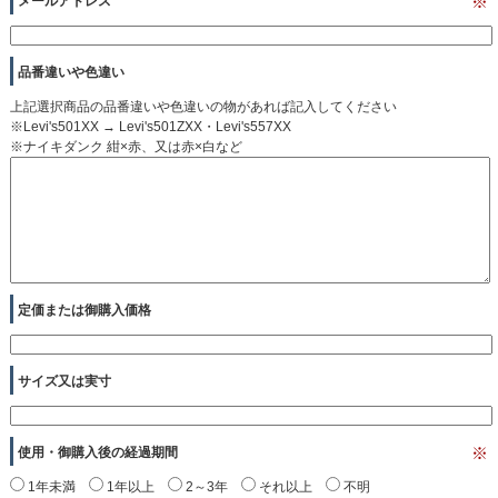
メールアドレス
※
品番違いや色違い
上記選択商品の品番違いや色違いの物があれば記入してください
※Levi's501XX → Levi's501ZXX・Levi's557XX
※ナイキダンク 紺×赤、又は赤×白など
定価または御購入価格
サイズ又は実寸
使用・御購入後の経過期間
※
1年未満
1年以上
2～3年
それ以上
不明