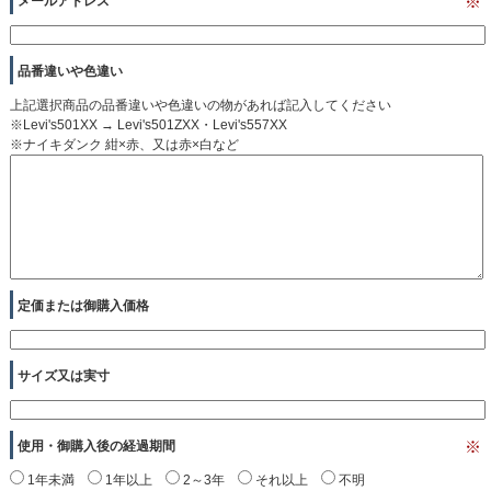
メールアドレス
※
品番違いや色違い
上記選択商品の品番違いや色違いの物があれば記入してください
※Levi's501XX → Levi's501ZXX・Levi's557XX
※ナイキダンク 紺×赤、又は赤×白など
定価または御購入価格
サイズ又は実寸
使用・御購入後の経過期間
※
1年未満
1年以上
2～3年
それ以上
不明