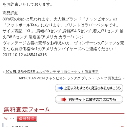
をお約束いたしております。
商品詳細
80’s頃の物かと思われます。大人気ブランド『チャンピオン』の
『フットボールTee』になります。プリントはラバーペンキです。
サイズ表記「XL」,肩幅/60センチ,身幅/54.5センチ,着丈/71センチ,袖
丈/38.5センチ,製造国/アメリカ,カラー/エンジ
ヴィンテージ古着の売却をお考えの方、ヴィンテージのTシャツを売
るなら買取価格No1のアメリカンバイヤーズへご連絡ください！
2017.10.12.#485414316
«
40’s EL GRANDEE エルグランデ チマヨジャケット 買取査定
60’s CHAMPION チャンピオン ランタグ プリントTシャツ 買取査定
»