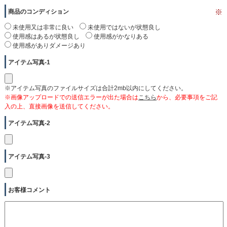
商品のコンディション
※
未使用又は非常に良い
未使用ではないが状態良し
使用感はあるが状態良し
使用感がかなりある
使用感がありダメージあり
アイテム写真-1
※アイテム写真のファイルサイズは合計2mb以内にしてください。
※画像アップロードでの送信エラーが出た場合は
こちら
から、必要事項をご記
入の上、直接画像を送信してください。
アイテム写真-2
アイテム写真-3
お客様コメント