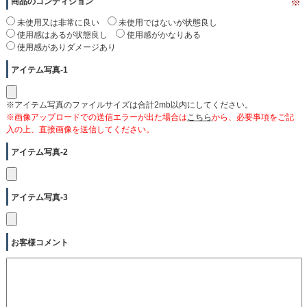
商品のコンディション
※
未使用又は非常に良い
未使用ではないが状態良し
使用感はあるが状態良し
使用感がかなりある
使用感がありダメージあり
アイテム写真-1
※アイテム写真のファイルサイズは合計2mb以内にしてください。
※画像アップロードでの送信エラーが出た場合は
こちら
から、必要事項をご記
入の上、直接画像を送信してください。
アイテム写真-2
アイテム写真-3
お客様コメント