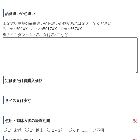
品番違いや色違い
上記選択商品の品番違いや色違いの物があれば記入してください
※Levi's501XX → Levi's501ZXX・Levi's557XX
※ナイキダンク 紺×赤、又は赤×白など
定価または御購入価格
サイズ又は実寸
使用・御購入後の経過期間
※
1年未満
1年以上
2～3年
それ以上
不明