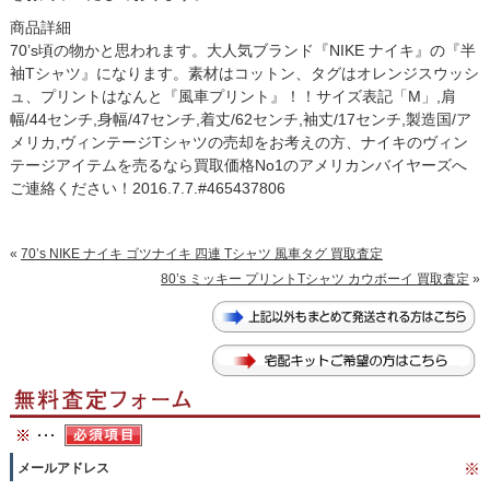
商品詳細
70’s頃の物かと思われます。大人気ブランド『NIKE ナイキ』の『半
袖Tシャツ』になります。素材はコットン、タグはオレンジスウッシ
ュ、プリントはなんと『風車プリント』！！サイズ表記「M」,肩
幅/44センチ,身幅/47センチ,着丈/62センチ,袖丈/17センチ,製造国/ア
メリカ,ヴィンテージTシャツの売却をお考えの方、ナイキのヴィン
テージアイテムを売るなら買取価格No1のアメリカンバイヤーズへ
ご連絡ください！2016.7.7.#465437806
«
70’s NIKE ナイキ ゴツナイキ 四連 Tシャツ 風車タグ 買取査定
80’s ミッキー プリントTシャツ カウボーイ 買取査定
»
メールアドレス
※