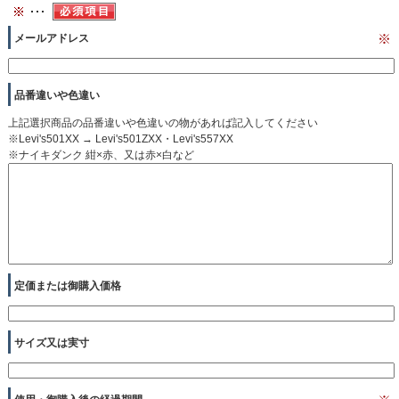
メールアドレス
※
品番違いや色違い
上記選択商品の品番違いや色違いの物があれば記入してください
※Levi's501XX → Levi's501ZXX・Levi's557XX
※ナイキダンク 紺×赤、又は赤×白など
定価または御購入価格
サイズ又は実寸