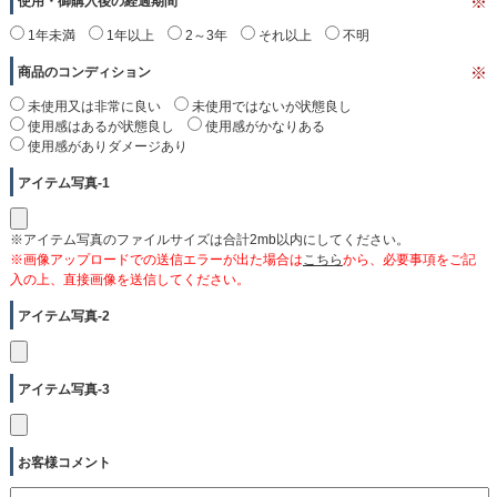
使用・御購入後の経過期間
※
1年未満
1年以上
2～3年
それ以上
不明
商品のコンディション
※
未使用又は非常に良い
未使用ではないが状態良し
使用感はあるが状態良し
使用感がかなりある
使用感がありダメージあり
アイテム写真-1
※アイテム写真のファイルサイズは合計2mb以内にしてください。
※画像アップロードでの送信エラーが出た場合は
こちら
から、必要事項をご記
入の上、直接画像を送信してください。
アイテム写真-2
アイテム写真-3
お客様コメント