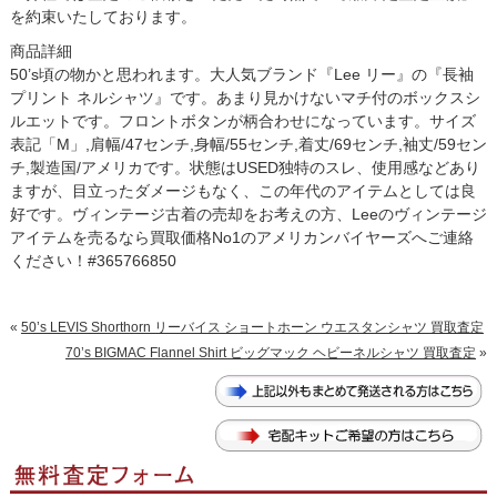
を約束いたしております。
商品詳細
50’s頃の物かと思われます。大人気ブランド『Lee リー』の『長袖
プリント ネルシャツ』です。あまり見かけないマチ付のボックスシ
ルエットです。フロントボタンが柄合わせになっています。サイズ
表記「M」,肩幅/47センチ,身幅/55センチ,着丈/69センチ,袖丈/59セン
チ,製造国/アメリカです。状態はUSED独特のスレ、使用感などあり
ますが、目立ったダメージもなく、この年代のアイテムとしては良
好です。ヴィンテージ古着の売却をお考えの方、Leeのヴィンテージ
アイテムを売るなら買取価格No1のアメリカンバイヤーズへご連絡
ください！#365766850
«
50’s LEVIS Shorthorn リーバイス ショートホーン ウエスタンシャツ 買取査定
70’s BIGMAC Flannel Shirt ビッグマック ヘビーネルシャツ 買取査定
»