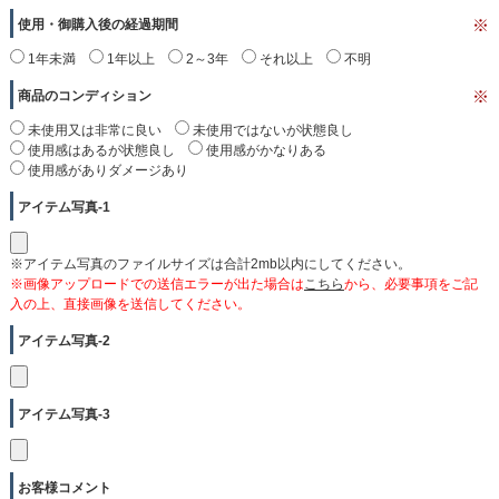
使用・御購入後の経過期間
※
1年未満
1年以上
2～3年
それ以上
不明
商品のコンディション
※
未使用又は非常に良い
未使用ではないが状態良し
使用感はあるが状態良し
使用感がかなりある
使用感がありダメージあり
アイテム写真-1
※アイテム写真のファイルサイズは合計2mb以内にしてください。
※画像アップロードでの送信エラーが出た場合は
こちら
から、必要事項をご記
入の上、直接画像を送信してください。
アイテム写真-2
アイテム写真-3
お客様コメント