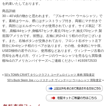
を約束いたしております。
商品詳細
30～40’s頃の物かと思われます。『プルオーバー ウールシャツ』で
す。素材はウール、襟にはチンストラップ付き、両裾にマチ付きで
す。両肘にはエルボーパッチが使用されています。サイズ表記「不
明」,肩幅/44センチ,身幅/57センチ,着丈/76センチ,袖丈/70センチ,製
造国/アメリカです。状態は、左袖に約2×3ミリ程の小穴がございま
す。また、右袖ボタンが交換されており、フロント右ポケット左下
部分に6×4センチ程のリペアがあります。その他、全体的にヤケ痕、
USED独特の若干のスレ、使用感などあります。ヴィンテージ古着の
売却をお考えの方、ヴィンテージのウールシャツを売るなら買取価
格No1のアメリカンバイヤーズへご連絡ください！#193972533
«
50’s TOWN CRAFT タウンクラフト コーデュロイシャツ 車柄 買取査定
50’s Buck Skein Joe ハンドステッチ ヴィンテージ ウールシャツ 買取査定
»