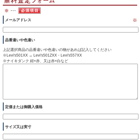
メールアドレス
※
品番違いや色違い
上記選択商品の品番違いや色違いの物があれば記入してください
※Levi's501XX → Levi's501ZXX・Levi's557XX
※ナイキダンク 紺×赤、又は赤×白など
定価または御購入価格
サイズ又は実寸