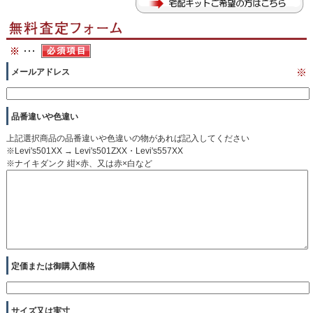
メールアドレス
※
品番違いや色違い
上記選択商品の品番違いや色違いの物があれば記入してください
※Levi's501XX → Levi's501ZXX・Levi's557XX
※ナイキダンク 紺×赤、又は赤×白など
定価または御購入価格
サイズ又は実寸