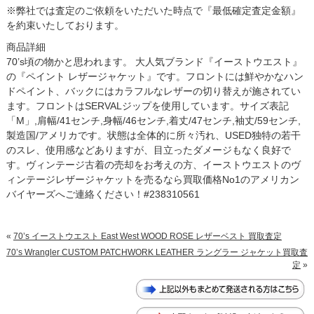
※弊社では査定のご依頼をいただいた時点で『最低確定査定金額』
を約束いたしております。
商品詳細
70’s頃の物かと思われます。 大人気ブランド『イーストウエスト』
の『ペイント レザージャケット』です。フロントには鮮やかなハン
ドペイント、バックにはカラフルなレザーの切り替えが施されてい
ます。フロントはSERVALジップを使用しています。サイズ表記
「M」,肩幅/41センチ,身幅/46センチ,着丈/47センチ,袖丈/59センチ,
製造国/アメリカです。状態は全体的に所々汚れ、USED独特の若干
のスレ、使用感などありますが、目立ったダメージもなく良好で
す。ヴィンテージ古着の売却をお考えの方、イーストウエストのヴ
ィンテージレザージャケットを売るなら買取価格No1のアメリカン
バイヤーズへご連絡ください！#238310561
«
70’s イーストウエスト East West WOOD ROSE レザーベスト 買取査定
70’s Wrangler CUSTOM PATCHWORK LEATHER ラングラー ジャケット買取査
定
»