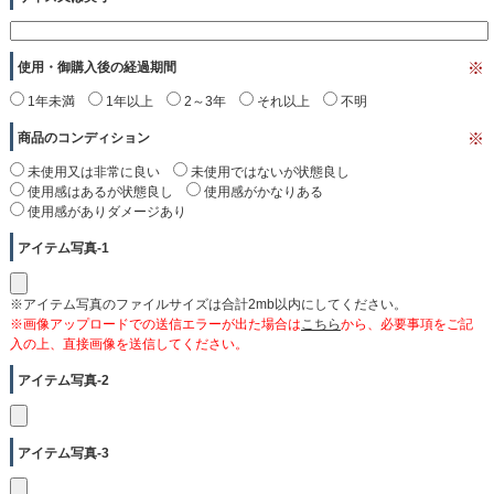
使用・御購入後の経過期間
※
1年未満
1年以上
2～3年
それ以上
不明
商品のコンディション
※
未使用又は非常に良い
未使用ではないが状態良し
使用感はあるが状態良し
使用感がかなりある
使用感がありダメージあり
アイテム写真-1
※アイテム写真のファイルサイズは合計2mb以内にしてください。
※画像アップロードでの送信エラーが出た場合は
こちら
から、必要事項をご記
入の上、直接画像を送信してください。
アイテム写真-2
アイテム写真-3