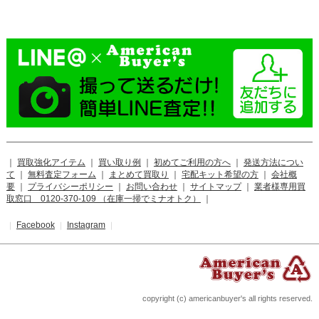
｜
買取強化アイテム
｜
買い取り例
｜
初めてご利用の方へ
｜
発送方法につい
て
｜
無料査定フォーム
｜
まとめて買取り
｜
宅配キット希望の方
｜
会社概
要
｜
プライバシーポリシー
｜
お問い合わせ
｜
サイトマップ
｜
業者様専用買
取窓口 0120-370-109 （在庫一掃でミナオトク）
｜
Facebook
Instagram
｜
｜
｜
copyright (c) americanbuyer's all rights reserved.