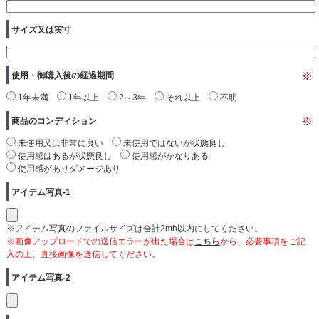
サイズ又は実寸
使用・御購入後の経過期間
※
1年未満
1年以上
2～3年
それ以上
不明
商品のコンディション
※
未使用又は非常に良い
未使用ではないが状態良し
使用感はあるが状態良し
使用感がかなりある
使用感がありダメージあり
アイテム写真-1
※アイテム写真のファイルサイズは合計2mb以内にしてください。
※画像アップロードでの送信エラーが出た場合は
こちら
から、必要事項をご記
入の上、直接画像を送信してください。
アイテム写真-2