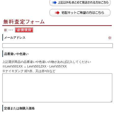
メールアドレス
※
品番違いや色違い
上記選択商品の品番違いや色違いの物があれば記入してください
※Levi's501XX → Levi's501ZXX・Levi's557XX
※ナイキダンク 紺×赤、又は赤×白など
定価または御購入価格