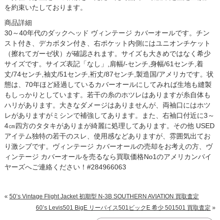
を約束いたしております。
商品詳細
30～40年代のダックヘッド ヴィンテージ カバーオールです。チン
スト付き、デカボタン付き、右ポケット内側にはユニオンチケット
（擦れてガーゼ状）が確認されます。サイズも大きめではなく希少
サイズです。サイズ表記「なし」,肩幅/-センチ,身幅/61センチ,着
丈/74センチ,袖丈/51センチ,裄丈/87センチ,製造国/アメリカです。状
態は、70年ほど経過しているカバーオールにしてみれば生地も縫製
もしっかりとしています。若干の糸のホツレはありますが糸自体も
ハリがあります。大きなダメージはありませんが、両袖口にはホツ
レがありますがミシンで補強してあります。また、右袖口付近に3～
4㎝四方のタタキがありまが綺麗に処理してあります。その他 USED
アイテム独特の若干のスレ、使用感などありますが、雰囲気出てお
り激シブです。ヴィンテージ カバーオールの売却をお考えの方、ヴ
ィンテージ カバーオールを売るなら買取価格No1のアメリカンバイ
ヤーズへご連絡ください！#284966063
«
50’s Vintage Flight Jacket 初期型 N-3B SOUTHERN AVIATION 買取査定
60’s Levis501 BigE リーバイス501ビックE 希少 501501 買取査定
»