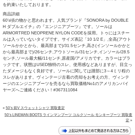
を約束いたしております。
商品詳細
60’s頃の物かと思われます。人気ブランド『SONORA by DOUBLE
H ダブルエイチ』の『エンジニアブーツ』です。ソールは
ARMORTRED NEOPRENE NYLON CODEを採用。トゥにはスチー
ルは入っていないタイプです。サイズ表記「10 1/2 E」,全高(アウト
ソールかかとから、最高部まで)/31.5センチ,高さ(インソールかかと
から最高部まで)/26センチ,アウトソール/31センチ,インソール/28.5
センチ,ソール最大幅/11センチ,原産国/アメリカです。カラーはブラ
ックです。状態はUSED独特のスレ、使用感などありますが、目立っ
たダメージもなく良好です。ソールに関しては踵部に3～4ミリ程の
スレがあります。ヴィンテージ古着の売却をお考えの方、ヴィンテ
ージのエンジニアブーツを売るなら買取価格No1のアメリカンバイ
ヤーズへご連絡ください！#367311084
«
50’s 前V スウェットシャツ 買取査定
50’s LINEMAN BOOTS ラインマンブーツ コルクソール モンキーブーツ 買取査
定
»