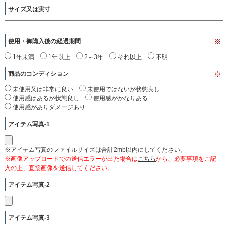
サイズ又は実寸
使用・御購入後の経過期間
※
1年未満
1年以上
2～3年
それ以上
不明
商品のコンディション
※
未使用又は非常に良い
未使用ではないが状態良し
使用感はあるが状態良し
使用感がかなりある
使用感がありダメージあり
アイテム写真-1
※アイテム写真のファイルサイズは合計2mb以内にしてください。
※画像アップロードでの送信エラーが出た場合は
こちら
から、必要事項をご記
入の上、直接画像を送信してください。
アイテム写真-2
アイテム写真-3