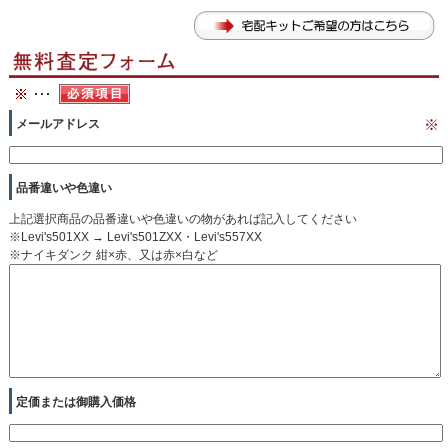
メールアドレス
※
品番違いや色違い
上記選択商品の品番違いや色違いの物があれば記入してください
※Levi's501XX → Levi's501ZXX・Levi's557XX
※ナイキダンク 紺×赤、又は赤×白など
定価または御購入価格