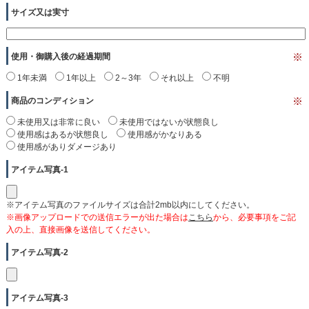
サイズ又は実寸
使用・御購入後の経過期間
※
1年未満
1年以上
2～3年
それ以上
不明
商品のコンディション
※
未使用又は非常に良い
未使用ではないが状態良し
使用感はあるが状態良し
使用感がかなりある
使用感がありダメージあり
アイテム写真-1
※アイテム写真のファイルサイズは合計2mb以内にしてください。
※画像アップロードでの送信エラーが出た場合は
こちら
から、必要事項をご記
入の上、直接画像を送信してください。
アイテム写真-2
アイテム写真-3