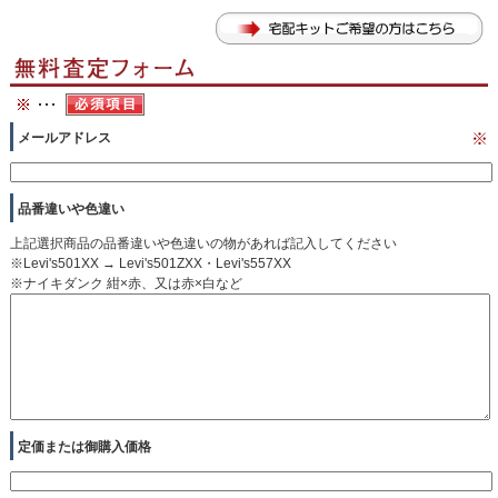
メールアドレス
※
品番違いや色違い
上記選択商品の品番違いや色違いの物があれば記入してください
※Levi's501XX → Levi's501ZXX・Levi's557XX
※ナイキダンク 紺×赤、又は赤×白など
定価または御購入価格