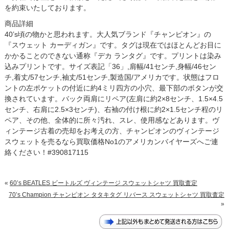
を約束いたしております。
商品詳細
40’s頃の物かと思われます。大人気ブランド『チャンピオン』の
『スウェット カーディガン』です。タグは現在ではほとんどお目に
かかることのできない通称『デカ ランタグ』です。プリントは染み
込みプリントです。サイズ表記「36」,肩幅/41センチ,身幅/46セン
チ,着丈/57センチ,袖丈/51センチ,製造国/アメリカです。状態はフロ
ントの左ポケットの付近に約4ミリ四方の小穴、最下部のボタンが交
換されています。バック両肩にリペア(左肩に約2×8センチ、1.5×4.5
センチ、右肩に2.5×3センチ)、右袖の付け根に約2×1.5センチ程のリ
ペア、その他、全体的に所々汚れ、スレ、使用感などあります。ヴ
ィンテージ古着の売却をお考えの方、チャンピオンのヴィンテージ
スウェットを売るなら買取価格No1のアメリカンバイヤーズへご連
絡ください！#390817115
«
60’s BEATLES ビートルズ ヴィンテージ スウェットシャツ 買取査定
70’s Champion チャンピオン タタキタグ リバース スウェットシャツ 買取査定
»