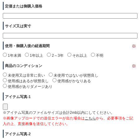
定価または御購入価格
サイズ又は実寸
使用・御購入後の経過期間
※
1年未満
1年以上
2～3年
それ以上
不明
商品のコンディション
※
未使用又は非常に良い
未使用ではないが状態良し
使用感はあるが状態良し
使用感がかなりある
使用感がありダメージあり
アイテム写真-1
※アイテム写真のファイルサイズは合計2mb以内にしてください。
※画像アップロードでの送信エラーが出た場合は
こちら
から、必要事項をご記
入の上、直接画像を送信してください。
アイテム写真-2