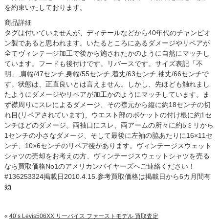
を約束いたしております。
商品詳細
タグは付いていませんが、ディテールなどから40年代のチャンピオ
ン製であると思われます。いたるところにあるダメージやリペアが
全てヴィンテージ加工で後から施されたかのように自然にマッチし
ています。フードも後付けです。リバースです。サイズ表記「不
明」,肩幅/47センチ,身幅/55センチ,着丈/63センチ,袖丈/66センチで
す。状態は、正直良いとは言えません。しかし、先ほども触れまし
たようにダメージやリペアが加工かのようにマッチしています。ま
ず襟周りにスレによるダメージ、その襟元から縦に約18センチの切
れ目(リペアされています)、ウエスト部のポケットの付け根に約1セ
ンチほどのダメージ。両袖口にスレ、両アームの所々に約5ミリから
1センチの小さなダメージ、そして最後に左袖の脇あたりに16×11セ
ンチ、10×6センチのリペア後があります。ヴィンテージスウェット
シャツの売却をお考えの方、ヴィンテージスウェットシャツを売る
なら買取価格No1のアメリカンバイヤーズへご連絡ください！
#136253324掲載日2010.4.15.参考買取価格は掲載日から6カ月間有
効
«
40’s Levis506XX リーバイス ファーストモデル 買取査定