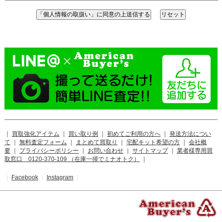
｜
買取強化アイテム
｜
買い取り例
｜
初めてご利用の方へ
｜
発送方法につい
て
｜
無料査定フォーム
｜
まとめて買取り
｜
宅配キット希望の方
｜
会社概
要
｜
プライバシーポリシー
｜
お問い合わせ
｜
サイトマップ
｜
業者様専用買
取窓口 0120-370-109 （在庫一掃でミナオトク）
｜
Facebook
Instagram
｜
｜
｜