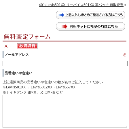
40’s Levis501XX リーバイス501XX 革パッチ 買取査定
»
メールアドレス
※
品番違いや色違い
上記選択商品の品番違いや色違いの物があれば記入してください
※Levi's501XX → Levi's501ZXX・Levi's557XX
※ナイキダンク 紺×赤、又は赤×白など