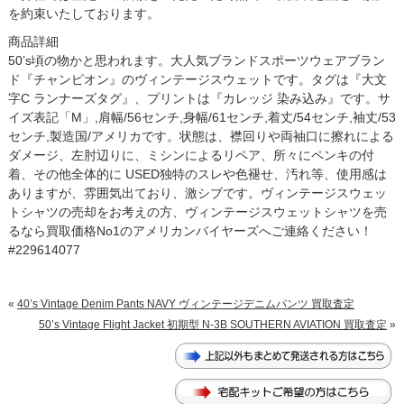
を約束いたしております。
商品詳細
50’s頃の物かと思われます。大人気ブランドスポーツウェアブラン
ド『チャンピオン』のヴィンテージスウェットです。タグは『大文
字C ランナーズタグ』、プリントは『カレッジ 染み込み』です。サ
イズ表記「M」,肩幅/56センチ,身幅/61センチ,着丈/54センチ,袖丈/53
センチ,製造国/アメリカです。状態は、襟回りや両袖口に擦れによる
ダメージ、左肘辺りに、ミシンによるリペア、所々にペンキの付
着、その他全体的に USED独特のスレや色褪せ、汚れ等、使用感は
ありますが、雰囲気出ており、激シブです。ヴィンテージスウェッ
トシャツの売却をお考えの方、ヴィンテージスウェットシャツを売
るなら買取価格No1のアメリカンバイヤーズへご連絡ください！
#229614077
«
40’s Vintage Denim Pants NAVY ヴィンテージデニムパンツ 買取査定
50’s Vintage Flight Jacket 初期型 N-3B SOUTHERN AVIATION 買取査定
»