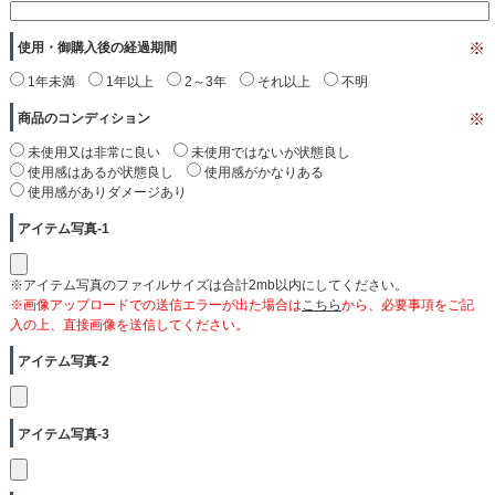
使用・御購入後の経過期間
※
1年未満
1年以上
2～3年
それ以上
不明
商品のコンディション
※
未使用又は非常に良い
未使用ではないが状態良し
使用感はあるが状態良し
使用感がかなりある
使用感がありダメージあり
アイテム写真-1
※アイテム写真のファイルサイズは合計2mb以内にしてください。
※画像アップロードでの送信エラーが出た場合は
こちら
から、必要事項をご記
入の上、直接画像を送信してください。
アイテム写真-2
アイテム写真-3