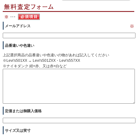
メールアドレス
※
品番違いや色違い
上記選択商品の品番違いや色違いの物があれば記入してください
※Levi's501XX → Levi's501ZXX・Levi's557XX
※ナイキダンク 紺×赤、又は赤×白など
定価または御購入価格
サイズ又は実寸