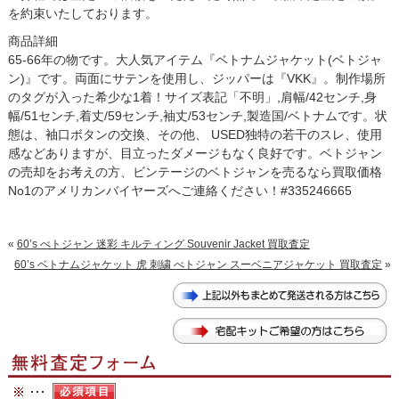
を約束いたしております。
商品詳細
65-66年の物です。大人気アイテム『ベトナムジャケット(ベトジャ
ン)』です。両面にサテンを使用し、ジッパーは『VKK』。制作場所
のタグが入った希少な1着！サイズ表記「不明」,肩幅/42センチ,身
幅/51センチ,着丈/59センチ,袖丈/53センチ,製造国/ベトナムです。状
態は、袖口ボタンの交換、その他、 USED独特の若干のスレ、使用
感などありますが、目立ったダメージもなく良好です。ベトジャン
の売却をお考えの方、ビンテージのベトジャンを売るなら買取価格
No1のアメリカンバイヤーズへご連絡ください！#335246665
«
60’s べトジャン 迷彩 キルティング Souvenir Jacket 買取査定
60’s ベトナムジャケット 虎 刺繍 べトジャン スーベニアジャケット 買取査定
»