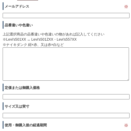
メールアドレス
※
品番違いや色違い
上記選択商品の品番違いや色違いの物があれば記入してください
※Levi's501XX → Levi's501ZXX・Levi's557XX
※ナイキダンク 紺×赤、又は赤×白など
定価または御購入価格
サイズ又は実寸
使用・御購入後の経過期間
※