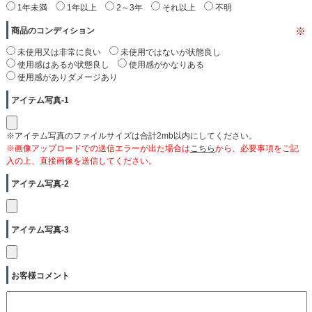
1年未満
1年以上
2～3年
それ以上
不明
商品のコンディション
※
未使用又は非常に良い
未使用ではないが状態良し
使用感はあるが状態良し
使用感がかなりある
使用感がありダメージあり
アイテム写真-1
※アイテム写真のファイルサイズは合計2mb以内にしてください。
※画像アップロードでの送信エラーが出た場合は
こちら
から、必要事項をご記
入の上、直接画像を送信してください。
アイテム写真-2
アイテム写真-3
お客様コメント