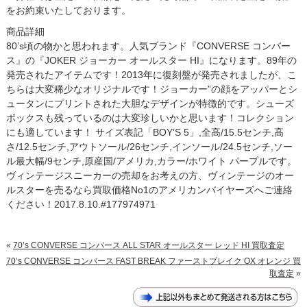
をお約束いたしております。
商品詳細
80’s頃の物かと思われます。人気ブランド『CONVERSE コンバー
ス』の『JOKER ジョーカー オールスター HI』になります。89年の
発売されたアイテムです！2013年に復刻盤が発売されましたが、こ
ちらは大変稀少なオリジナルです！ジョーカー”の顔をアッパーとシ
ュータンにプリントされた大胆なデザインが特徴的です。シューズ
ボックスも残っているのは大変珍しいかと思います！コレクション
にも適しています！ サイズ表記「BOY’S 5」,全高/15.5センチ,高
さ/12.5センチ,アウトソール/26センチ,インソール/24.5センチ,ソー
ル最大幅/9センチ,原産国/アメリカ,カラー/ホワイト パープルです。
ヴィンテージスニーカーの売却をお考えの方、ヴィンテージのオー
ルスターを売るなら買取価格No1のアメリカンバイヤーズへご連絡
ください！2017.8.10.#177974971
«
70’s CONVERSE コンバース ALL STAR オールスター レッド HI 買取査定
70’s CONVERSE コンバース FAST BREAK ファーストブレイク OX オレンジ 買
取査定
»