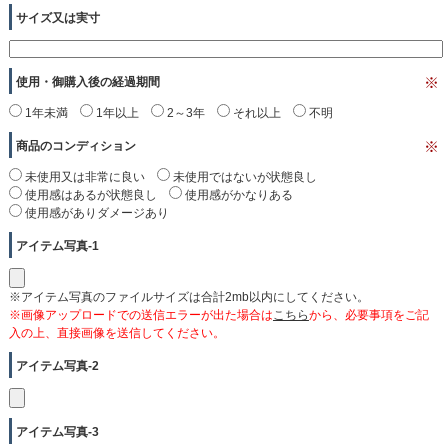
サイズ又は実寸
使用・御購入後の経過期間
※
1年未満
1年以上
2～3年
それ以上
不明
商品のコンディション
※
未使用又は非常に良い
未使用ではないが状態良し
使用感はあるが状態良し
使用感がかなりある
使用感がありダメージあり
アイテム写真-1
※アイテム写真のファイルサイズは合計2mb以内にしてください。
※画像アップロードでの送信エラーが出た場合は
こちら
から、必要事項をご記
入の上、直接画像を送信してください。
アイテム写真-2
アイテム写真-3