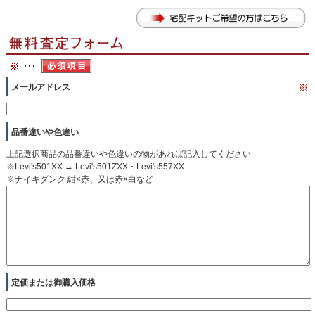
メールアドレス
※
品番違いや色違い
上記選択商品の品番違いや色違いの物があれば記入してください
※Levi's501XX → Levi's501ZXX・Levi's557XX
※ナイキダンク 紺×赤、又は赤×白など
定価または御購入価格