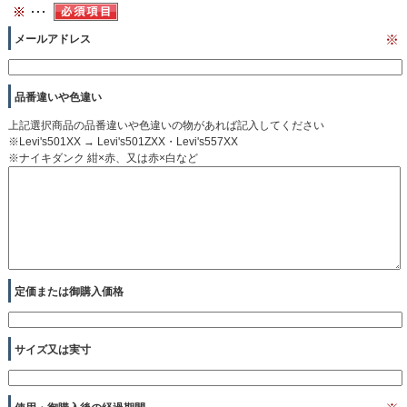
メールアドレス
※
品番違いや色違い
上記選択商品の品番違いや色違いの物があれば記入してください
※Levi's501XX → Levi's501ZXX・Levi's557XX
※ナイキダンク 紺×赤、又は赤×白など
定価または御購入価格
サイズ又は実寸