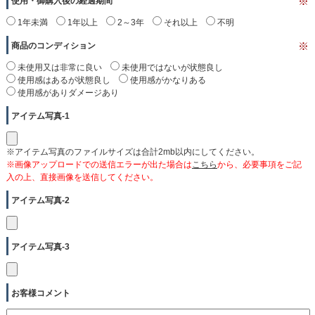
使用・御購入後の経過期間
※
1年未満
1年以上
2～3年
それ以上
不明
商品のコンディション
※
未使用又は非常に良い
未使用ではないが状態良し
使用感はあるが状態良し
使用感がかなりある
使用感がありダメージあり
アイテム写真-1
※アイテム写真のファイルサイズは合計2mb以内にしてください。
※画像アップロードでの送信エラーが出た場合は
こちら
から、必要事項をご記
入の上、直接画像を送信してください。
アイテム写真-2
アイテム写真-3
お客様コメント