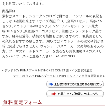
をお約束いたしております。
商品詳細
素材はスエード、シュータンのロゴは目つき、インソールの表記も
しっかり確認出来ます！サイズ表記「13」,全高/11センチ,高さ/7.5
センチ,アウトソール/33センチ,インソール/32センチ,ソール最大
幅/10.5センチ,原産国/ユーゴスラビア。状態はデッドストック品で
すが、経年経過等、破損の可能性もございますので、観賞用として
の入札をおすすめ致します。(現状ではアウトソールの硬化や剥がれ
等は見受けられません)。ヴィンテージスニーカーの売却をお考えの
方、プーマのオールドスニーカーを売るなら買取価格No1のアメリ
カンバイヤーズへご連絡ください！#454327839
«
デッド 80’s PUMA プーマ HEYNCKES COMET 西ドイツ製 買取査定
デッド 稀少 70’s PUMA プーマ DELPHIN ドルフィン 目付き 買取査定
»