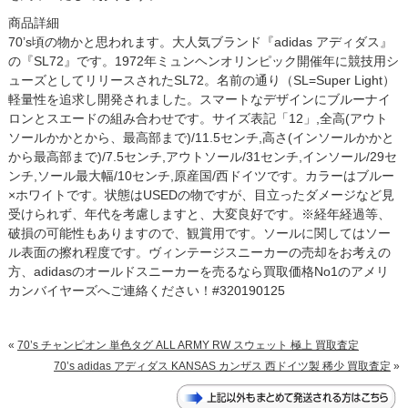
商品詳細
70’s頃の物かと思われます。大人気ブランド『adidas アディダス』
の『SL72』です。1972年ミュンヘンオリンピック開催年に競技用シ
ューズとしてリリースされたSL72。名前の通り（SL=Super Light）
軽量性を追求し開発されました。スマートなデザインにブルーナイ
ロンとスエードの組み合わせです。サイズ表記「12」,全高(アウト
ソールかかとから、最高部まで)/11.5センチ,高さ(インソールかかと
から最高部まで)/7.5センチ,アウトソール/31センチ,インソール/29セ
ンチ,ソール最大幅/10センチ,原産国/西ドイツです。カラーはブルー
×ホワイトです。状態はUSEDの物ですが、目立ったダメージなど見
受けられず、年代を考慮しますと、大変良好です。※経年経過等、
破損の可能性もありますので、観賞用です。ソールに関してはソー
ル表面の擦れ程度です。ヴィンテージスニーカーの売却をお考えの
方、adidasのオールドスニーカーを売るなら買取価格No1のアメリ
カンバイヤーズへご連絡ください！#320190125
«
70’s チャンピオン 単色タグ ALL ARMY RW スウェット 極上 買取査定
70’s adidas アディダス KANSAS カンザス 西ドイツ製 稀少 買取査定
»