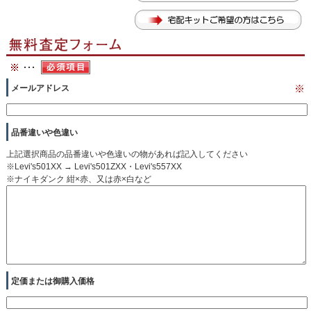
メールアドレス
※
品番違いや色違い
上記選択商品の品番違いや色違いの物があれば記入してください
※Levi's501XX → Levi's501ZXX・Levi's557XX
※ナイキダンク 紺×赤、又は赤×白など
定価または御購入価格