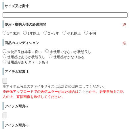
サイズ又は実寸
使用・御購入後の経過期間
※
1年未満
1年以上
2～3年
それ以上
不明
商品のコンディション
※
未使用又は非常に良い
未使用ではないが状態良し
使用感はあるが状態良し
使用感がかなりある
使用感がありダメージあり
アイテム写真-1
※アイテム写真のファイルサイズは合計2mb以内にしてください。
※画像アップロードでの送信エラーが出た場合は
こちら
から、必要事項をご記
入の上、直接画像を送信してください。
アイテム写真-2
アイテム写真-3