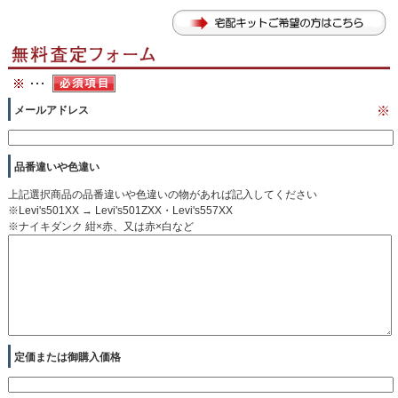
メールアドレス
※
品番違いや色違い
上記選択商品の品番違いや色違いの物があれば記入してください
※Levi's501XX → Levi's501ZXX・Levi's557XX
※ナイキダンク 紺×赤、又は赤×白など
定価または御購入価格