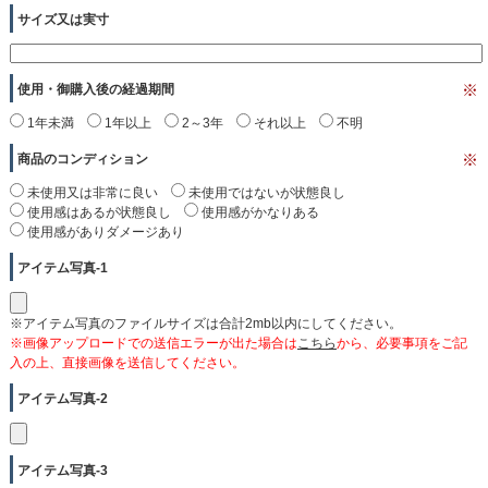
サイズ又は実寸
使用・御購入後の経過期間
※
1年未満
1年以上
2～3年
それ以上
不明
商品のコンディション
※
未使用又は非常に良い
未使用ではないが状態良し
使用感はあるが状態良し
使用感がかなりある
使用感がありダメージあり
アイテム写真-1
※アイテム写真のファイルサイズは合計2mb以内にしてください。
※画像アップロードでの送信エラーが出た場合は
こちら
から、必要事項をご記
入の上、直接画像を送信してください。
アイテム写真-2
アイテム写真-3