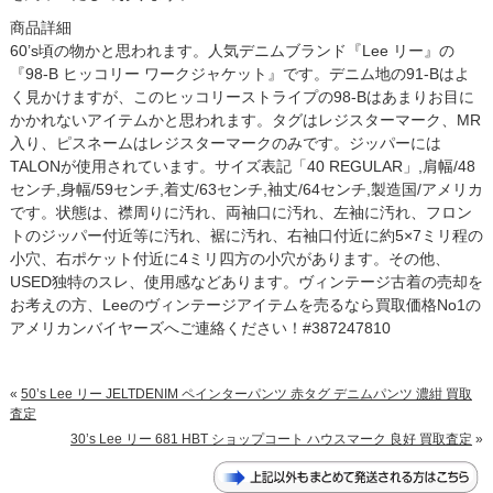
商品詳細
60’s頃の物かと思われます。人気デニムブランド『Lee リー』の
『98-B ヒッコリー ワークジャケット』です。デニム地の91-Bはよ
く見かけますが、このヒッコリーストライプの98-Bはあまりお目に
かかれないアイテムかと思われます。タグはレジスターマーク、MR
入り、ピスネームはレジスターマークのみです。ジッパーには
TALONが使用されています。サイズ表記「40 REGULAR」,肩幅/48
センチ,身幅/59センチ,着丈/63センチ,袖丈/64センチ,製造国/アメリカ
です。状態は、襟周りに汚れ、両袖口に汚れ、左袖に汚れ、フロン
トのジッパー付近等に汚れ、裾に汚れ、右袖口付近に約5×7ミリ程の
小穴、右ポケット付近に4ミリ四方の小穴があります。その他、
USED独特のスレ、使用感などあります。ヴィンテージ古着の売却を
お考えの方、Leeのヴィンテージアイテムを売るなら買取価格No1の
アメリカンバイヤーズへご連絡ください！#387247810
«
50’s Lee リー JELTDENIM ペインターパンツ 赤タグ デニムパンツ 濃紺 買取
査定
30’s Lee リー 681 HBT ショップコート ハウスマーク 良好 買取査定
»