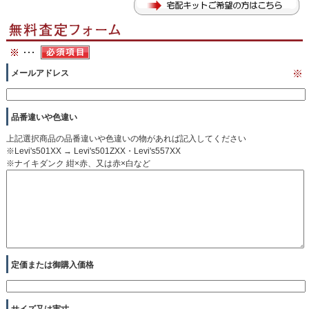
メールアドレス
※
品番違いや色違い
上記選択商品の品番違いや色違いの物があれば記入してください
※Levi's501XX → Levi's501ZXX・Levi's557XX
※ナイキダンク 紺×赤、又は赤×白など
定価または御購入価格
サイズ又は実寸