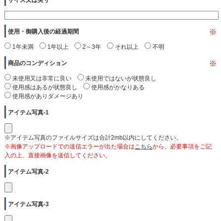
使用・御購入後の経過期間
※
1年未満
1年以上
2～3年
それ以上
不明
商品のコンディション
※
未使用又は非常に良い
未使用ではないが状態良し
使用感はあるが状態良し
使用感がかなりある
使用感がありダメージあり
アイテム写真-1
※アイテム写真のファイルサイズは合計2mb以内にしてください。
※画像アップロードでの送信エラーが出た場合は
こちら
から、必要事項をご記
入の上、直接画像を送信してください。
アイテム写真-2
アイテム写真-3