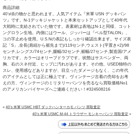
商品詳細
40’s頃の物かと思われます。人気アイテム『米軍 USN デッキパン
ツ』です。N-1デッキジャケットと本来セットアップとして40年代
大戦時に支給されていた物です。表素材は表地はN-1と同様、コット
ングロラン生地。内側にはウール、ジッパーは『ベル型TALON』、
コの字止めを使用。U.S.Nの表記もしっかり確認出来ます。サイズ表
記「S」,全長(肩紐から裾先まで)/119センチ,ウェスト(平置き×2)/98
センチ,レングス/74センチ,腿幅/32センチ,裾幅/27センチ,製造国/アメ
リカです。カラーはオリーブドラブです。状態はサスペンダー、両
胸、右のスネ付近、ヒップに汚れがあります。その他、USED独特の
スレ、使用感などありますが、目立ったダメージもなく、この年代
のアイテムとしては正に極上です。ヴィンテージ古着の売却をお考
えの方、ヴィンテージのミリタリーパンツを売るなら買取価格No1
のアメリカンバイヤーズへご連絡ください！#324508216
«
40’s 米軍 USMC HBT ダックハンターカモ パンツ 買取査定
40’s 米軍 USMC M-44 トラウザー モンキーパンツ 買取査定
»