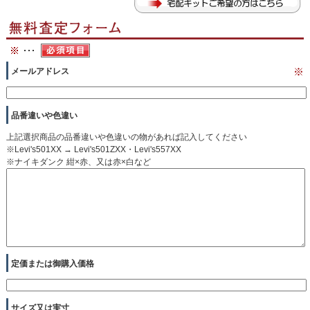
メールアドレス
※
品番違いや色違い
上記選択商品の品番違いや色違いの物があれば記入してください
※Levi's501XX → Levi's501ZXX・Levi's557XX
※ナイキダンク 紺×赤、又は赤×白など
定価または御購入価格
サイズ又は実寸