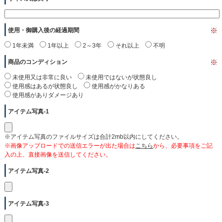
使用・御購入後の経過期間
※
1年未満
1年以上
2～3年
それ以上
不明
商品のコンディション
※
未使用又は非常に良い
未使用ではないが状態良し
使用感はあるが状態良し
使用感がかなりある
使用感がありダメージあり
アイテム写真-1
※アイテム写真のファイルサイズは合計2mb以内にしてください。
※画像アップロードでの送信エラーが出た場合は
こちら
から、必要事項をご記
入の上、直接画像を送信してください。
アイテム写真-2
アイテム写真-3