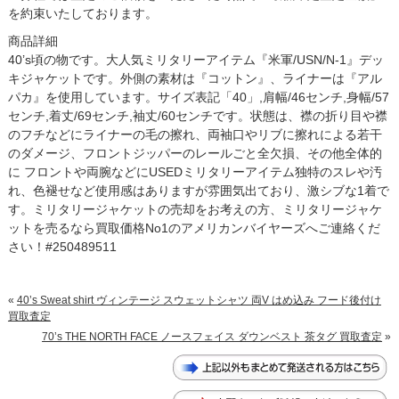
を約束いたしております。
商品詳細
40’s頃の物です。大人気ミリタリーアイテム『米軍/USN/N-1』デッ
キジャケットです。外側の素材は『コットン』、ライナーは『アル
パカ』を使用しています。サイズ表記「40」,肩幅/46センチ,身幅/57
センチ,着丈/69センチ,袖丈/60センチです。状態は、襟の折り目や襟
のフチなどにライナーの毛の擦れ、両袖口やリブに擦れによる若干
のダメージ、フロントジッパーのレールごと全欠損、その他全体的
に フロントや両腕などにUSEDミリタリーアイテム独特のスレや汚
れ、色褪せなど使用感はありますが雰囲気出ており、激シブな1着で
す。ミリタリージャケットの売却をお考えの方、ミリタリージャケ
ットを売るなら買取価格No1のアメリカンバイヤーズへご連絡くだ
さい！#250489511
«
40’s Sweat shirt ヴィンテージ スウェットシャツ 両V はめ込み フード後付け
買取査定
70’s THE NORTH FACE ノースフェイス ダウンベスト 茶タグ 買取査定
»