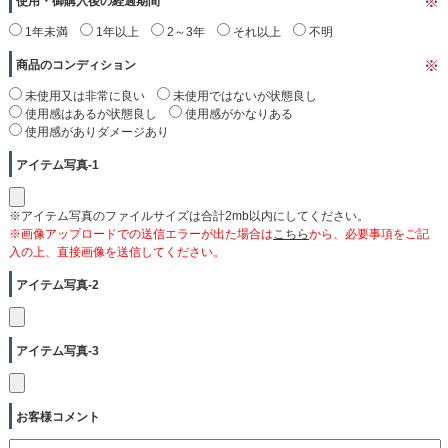
使用・御購入後の経過期間
※
1年未満
1年以上
2～3年
それ以上
不明
商品のコンディション
※
未使用又は非常に良い
未使用ではないが状態良し
使用感はあるが状態良し
使用感がかなりある
使用感がありダメージあり
アイテム写真-1
※アイテム写真のファイルサイズは合計2mb以内にしてください。
※画像アップロードでの送信エラーが出た場合は
こちら
から、必要事項をご記
入の上、直接画像を送信してください。
アイテム写真-2
アイテム写真-3
お客様コメント