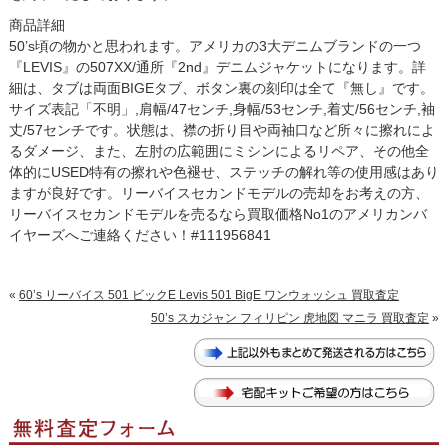
商品詳細
50’s頃の物かと思われます。アメリカの3大デニムブランドの一つ
『LEVIS』の507XX/通所『2nd』デニムジャケットになります。詳
細は、タブは両面BIGEタブ、ボタン裏の刻印は全て『無し』です。
サイズ表記「不明」,肩幅/47センチ,身幅/53センチ,着丈/56センチ,袖
丈/57センチです。状態は、襟の折り目や両袖口など所々に擦れによ
るダメージ、また、左肘の広範囲にミシンによるリペア、その他全
体的にUSED特有の擦れや色褪せ、ステッチの解れ等の使用感はあり
ますが良好です。リーバイスセカンドモデルの売却をお考えの方、
リーバイスセカンドモデルを売るなら買取価格No1のアメリカンバ
イヤーズへご連絡ください！#111956841
«
60’s リーバイス 501 ビックE Levis 501 BigE ワンウォッシュ 買取査定
50’s スカジャン フィリピン 虎地図 マニラ 買取査定
»