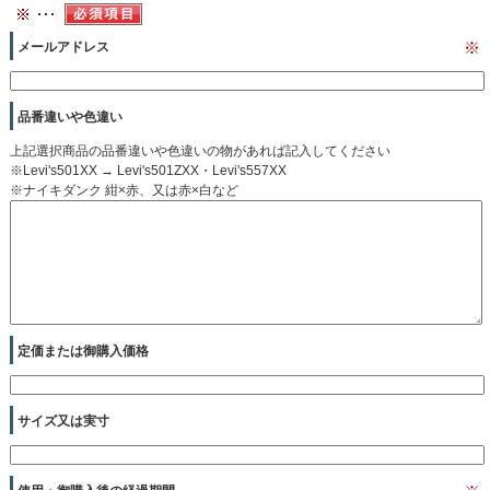
メールアドレス
※
品番違いや色違い
上記選択商品の品番違いや色違いの物があれば記入してください
※Levi's501XX → Levi's501ZXX・Levi's557XX
※ナイキダンク 紺×赤、又は赤×白など
定価または御購入価格
サイズ又は実寸