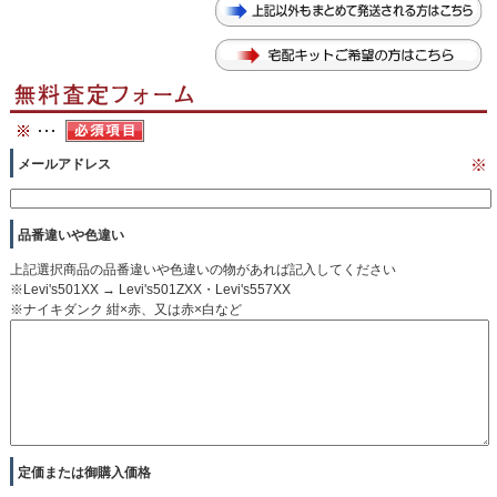
メールアドレス
※
品番違いや色違い
上記選択商品の品番違いや色違いの物があれば記入してください
※Levi's501XX → Levi's501ZXX・Levi's557XX
※ナイキダンク 紺×赤、又は赤×白など
定価または御購入価格