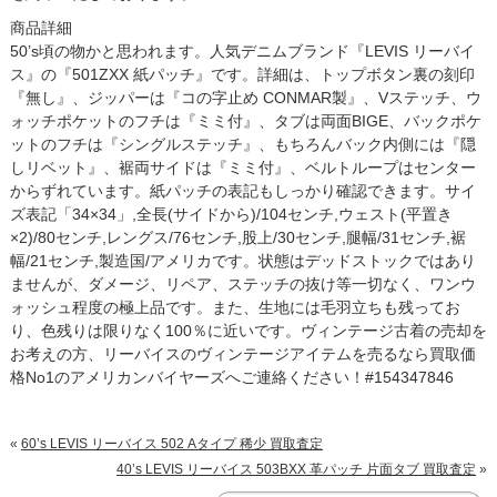
商品詳細
50’s頃の物かと思われます。人気デニムブランド『LEVIS リーバイ
ス』の『501ZXX 紙パッチ』です。詳細は、トップボタン裏の刻印
『無し』、ジッパーは『コの字止め CONMAR製』、Vステッチ、ウ
ォッチポケットのフチは『ミミ付』、タブは両面BIGE、バックポケ
ットのフチは『シングルステッチ』、もちろんバック内側には『隠
しリベット』、裾両サイドは『ミミ付』、ベルトループはセンター
からずれています。紙パッチの表記もしっかり確認できます。サイ
ズ表記「34×34」,全長(サイドから)/104センチ,ウェスト(平置き
×2)/80センチ,レングス/76センチ,股上/30センチ,腿幅/31センチ,裾
幅/21センチ,製造国/アメリカです。状態はデッドストックではあり
ませんが、ダメージ、リペア、ステッチの抜け等一切なく、ワンウ
ォッシュ程度の極上品です。また、生地には毛羽立ちも残ってお
り、色残りは限りなく100％に近いです。ヴィンテージ古着の売却を
お考えの方、リーバイスのヴィンテージアイテムを売るなら買取価
格No1のアメリカンバイヤーズへご連絡ください！#154347846
«
60’s LEVIS リーバイス 502 Aタイプ 稀少 買取査定
40’s LEVIS リーバイス 503BXX 革パッチ 片面タブ 買取査定
»