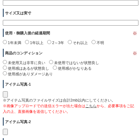
サイズ又は実寸
使用・御購入後の経過期間
※
1年未満
1年以上
2～3年
それ以上
不明
商品のコンディション
※
未使用又は非常に良い
未使用ではないが状態良し
使用感はあるが状態良し
使用感がかなりある
使用感がありダメージあり
アイテム写真-1
※アイテム写真のファイルサイズは合計2mb以内にしてください。
※画像アップロードでの送信エラーが出た場合は
こちら
から、必要事項をご記
入の上、直接画像を送信してください。
アイテム写真-2