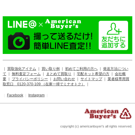
｜
買取強化アイテム
｜
買い取り例
｜
初めてご利用の方へ
｜
発送方法につい
て
｜
無料査定フォーム
｜
まとめて買取り
｜
宅配キット希望の方
｜
会社概
要
｜
プライバシーポリシー
｜
お問い合わせ
｜
サイトマップ
｜
業者様専用買
取窓口 0120-370-109 （在庫一掃でミナオトク）
｜
Facebook
Instagram
｜
｜
｜
copyright (c) americanbuyer's all rights reserved.