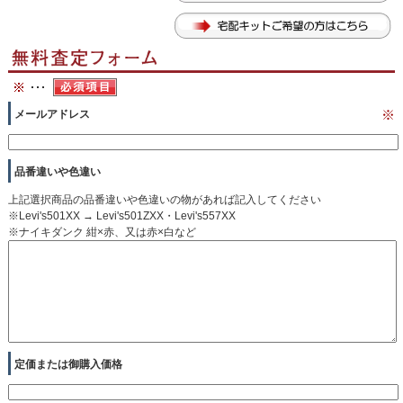
メールアドレス
※
品番違いや色違い
上記選択商品の品番違いや色違いの物があれば記入してください
※Levi's501XX → Levi's501ZXX・Levi's557XX
※ナイキダンク 紺×赤、又は赤×白など
定価または御購入価格