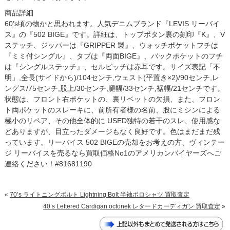
商品詳細
60’s頃の物かと思われます。人気デニムブランド『LEVIS リーバイ
ス』の『502 BIGE』です。詳細は、トップボタン裏の刻印『K』、V
ステッチ、ジッパーは『GRIPPER 製』、ウォッチポケットフチは
『ミミ付シングル』、タブは『両面BIGE』、バックポケットのフチ
は『シングルステッチ』、セルビッチは赤耳です。サイズ表記「不
明」,全長(サイドから)/104センチ,ウェスト(平置き×2)/90センチ,レ
ングス/75センチ,股上/30センチ,腿幅/33センチ,裾幅/21センチです。
状態は、フロント右ポケットの、裏リベットの欠損、また、フロン
ト両ポケットのスレーキに、前所有者様の名前、股にミシンによる
極小のリペア、その他全体的に USED独特の若干のスレ、使用感な
どありますが、目立ったダメージもなく良好です。色はまだまだ残
っています。リーバイス 502 BIGEの売却をお考えの方、ヴィンテー
ジ リーバイスを売るなら買取価格No1のアメリカンバイヤーズへご
連絡ください！#81681190
«
70’s ライトニングボルト Lightning Bolt 半袖ポロシャツ 買取査定
40’s Lettered Cardigan octonek レタードカーディガン 買取査定
»