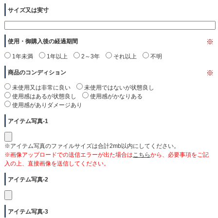
サイズ又は実寸
使用・御購入後の経過期間
※
1年未満
1年以上
2～3年
それ以上
不明
商品のコンディション
※
未使用又は非常に良い
未使用ではないが状態良し
使用感はあるが状態良し
使用感がかなりある
使用感がありダメージあり
アイテム写真-1
※アイテム写真のファイルサイズは合計2mb以内にしてください。
※画像アップロードでの送信エラーが出た場合は
こちら
から、必要事項をご記
入の上、直接画像を送信してください。
アイテム写真-2
アイテム写真-3