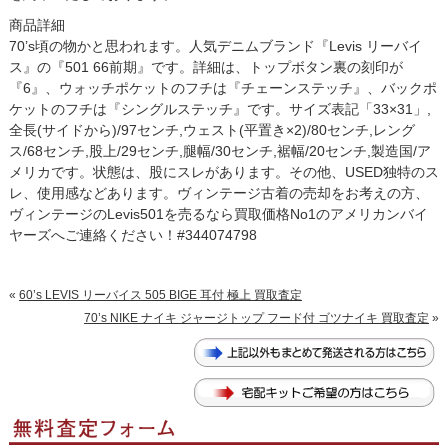
商品詳細
70’s頃の物かと思われます。人気デニムブランド『Levis リーバイ
ス』の『501 66前期』です。詳細は、トップボタン裏の刻印が
『6』、ウォッチポケットのフチは『チェーンステッチ』、バックポ
ケットのフチは『シングルステッチ』です。サイズ表記「33×31」,
全長(サイドから)/97センチ,ウェスト(平置き×2)/80センチ,レング
ス/68センチ,股上/29センチ,腿幅/30センチ,裾幅/20センチ,製造国/ア
メリカです。状態は、股にスレがあります。その他、USED独特のス
レ、使用感などあります。ヴィンテージ古着の売却をお考えの方、
ヴィンテージのLevis501を売るなら買取価格No1のアメリカンバイ
ヤーズへご連絡ください！#344074798
«
60’s LEVIS リーバイス 505 BIGE 耳付 極上 買取査定
70’s NIKE ナイキ ジャージトップ フード付 ゴツナイキ 買取査定
»