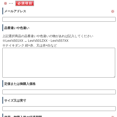
メールアドレス
※
品番違いや色違い
上記選択商品の品番違いや色違いの物があれば記入してください
※Levi's501XX → Levi's501ZXX・Levi's557XX
※ナイキダンク 紺×赤、又は赤×白など
定価または御購入価格
サイズ又は実寸