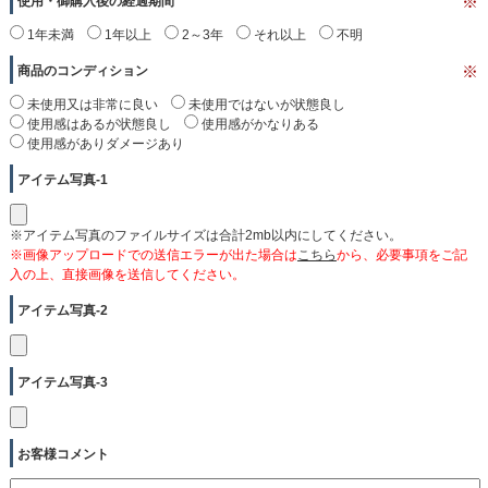
使用・御購入後の経過期間
※
1年未満
1年以上
2～3年
それ以上
不明
商品のコンディション
※
未使用又は非常に良い
未使用ではないが状態良し
使用感はあるが状態良し
使用感がかなりある
使用感がありダメージあり
アイテム写真-1
※アイテム写真のファイルサイズは合計2mb以内にしてください。
※画像アップロードでの送信エラーが出た場合は
こちら
から、必要事項をご記
入の上、直接画像を送信してください。
アイテム写真-2
アイテム写真-3
お客様コメント