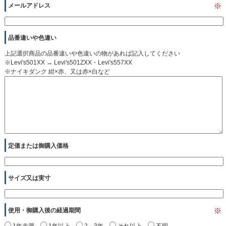
メールアドレス
※
品番違いや色違い
上記選択商品の品番違いや色違いの物があれば記入してください
※Levi's501XX → Levi's501ZXX・Levi's557XX
※ナイキダンク 紺×赤、又は赤×白など
定価または御購入価格
サイズ又は実寸
使用・御購入後の経過期間
※
1年未満
1年以上
2～3年
それ以上
不明