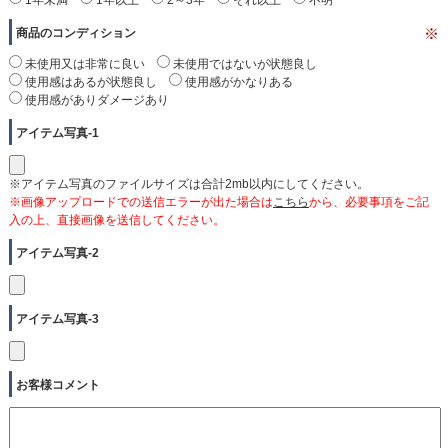
商品のコンディション
※
未使用又は非常に良い
未使用ではないが状態良し
使用感はあるが状態良し
使用感がかなりある
使用感がありダメージあり
アイテム写真-1
※アイテム写真のファイルサイズは合計2mb以内にしてください。
※画像アップロードでの送信エラーが出た場合は
こちら
から、必要事項をご記
入の上、直接画像を送信してください。
アイテム写真-2
アイテム写真-3
お客様コメント