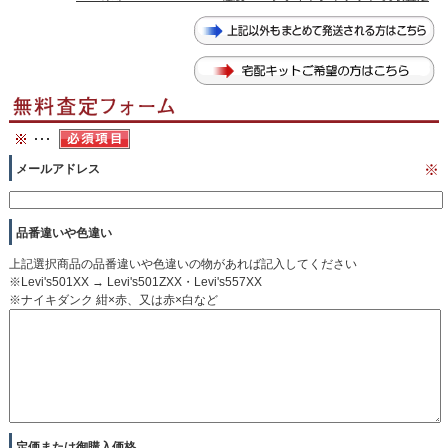
メールアドレス
※
品番違いや色違い
上記選択商品の品番違いや色違いの物があれば記入してください
※Levi's501XX → Levi's501ZXX・Levi's557XX
※ナイキダンク 紺×赤、又は赤×白など
定価または御購入価格