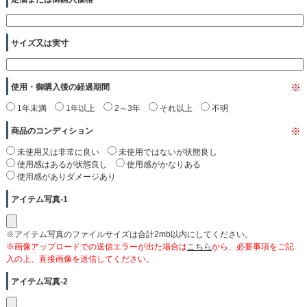
サイズ又は実寸
使用・御購入後の経過期間
※
1年未満
1年以上
2～3年
それ以上
不明
商品のコンディション
※
未使用又は非常に良い
未使用ではないが状態良し
使用感はあるが状態良し
使用感がかなりある
使用感がありダメージあり
アイテム写真-1
※アイテム写真のファイルサイズは合計2mb以内にしてください。
※画像アップロードでの送信エラーが出た場合は
こちら
から、必要事項をご記
入の上、直接画像を送信してください。
アイテム写真-2