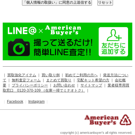
｜
買取強化アイテム
｜
買い取り例
｜
初めてご利用の方へ
｜
発送方法につい
て
｜
無料査定フォーム
｜
まとめて買取り
｜
宅配キット希望の方
｜
会社概
要
｜
プライバシーポリシー
｜
お問い合わせ
｜
サイトマップ
｜
業者様専用買
取窓口 0120-370-109 （在庫一掃でミナオトク）
｜
Facebook
Instagram
｜
｜
｜
copyright (c) americanbuyer's all rights reserved.