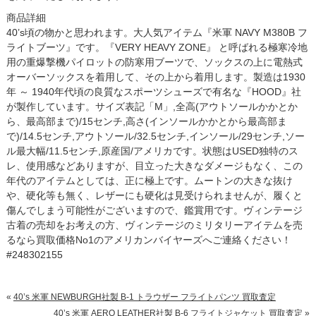
商品詳細
40’s頃の物かと思われます。大人気アイテム『米軍 NAVY M380B フ
ライトブーツ』です。『VERY HEAVY ZONE』 と呼ばれる極寒冷地
用の重爆撃機パイロットの防寒用ブーツで、ソックスの上に電熱式
オーバーソックスを着用して、その上から着用します。製造は1930
年 ～ 1940年代頃の良質なスポーツシューズで有名な『HOOD』社
が製作しています。サイズ表記「M」,全高(アウトソールかかとか
ら、最高部まで)/15センチ,高さ(インソールかかとから最高部ま
で)/14.5センチ,アウトソール/32.5センチ,インソール/29センチ,ソー
ル最大幅/11.5センチ,原産国/アメリカです。状態はUSED独特のス
レ、使用感などありますが、目立った大きなダメージもなく、この
年代のアイテムとしては、正に極上です。ムートンの大きな抜け
や、硬化等も無く、レザーにも硬化は見受けられませんが、履くと
傷んでしまう可能性がございますので、鑑賞用です。ヴィンテージ
古着の売却をお考えの方、ヴィンテージのミリタリーアイテムを売
るなら買取価格No1のアメリカンバイヤーズへご連絡ください！
#248302155
«
40’s 米軍 NEWBURGH社製 B-1 トラウザー フライトパンツ 買取査定
40’s 米軍 AERO LEATHER社製 B-6 フライトジャケット 買取査定
»