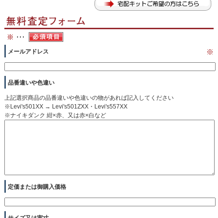
メールアドレス
※
品番違いや色違い
上記選択商品の品番違いや色違いの物があれば記入してください
※Levi's501XX → Levi's501ZXX・Levi's557XX
※ナイキダンク 紺×赤、又は赤×白など
定価または御購入価格
サイズ又は実寸