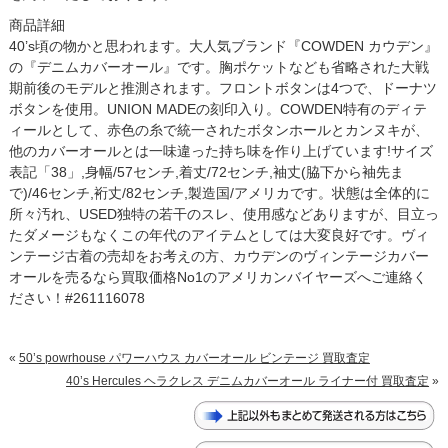
商品詳細
40’s頃の物かと思われます。大人気ブランド『COWDEN カウデン』
の『デニムカバーオール』です。胸ポケットなども省略された大戦
期前後のモデルと推測されます。フロントボタンは4つで、ドーナツ
ボタンを使用。UNION MADEの刻印入り。COWDEN特有のディテ
ィールとして、赤色の糸で統一されたボタンホールとカンヌキが、
他のカバーオールとは一味違った持ち味を作り上げています!サイズ
表記「38」,身幅/57センチ,着丈/72センチ,袖丈(脇下から袖先ま
で)/46センチ,裄丈/82センチ,製造国/アメリカです。状態は全体的に
所々汚れ、USED独特の若干のスレ、使用感などありますが、目立っ
たダメージもなくこの年代のアイテムとしては大変良好です。ヴィ
ンテージ古着の売却をお考えの方、カウデンのヴィンテージカバー
オールを売るなら買取価格No1のアメリカンバイヤーズへご連絡く
ださい！#261116078
«
50’s powrhouse パワーハウス カバーオール ビンテージ 買取査定
40’s Hercules ヘラクレス デニムカバーオール ライナー付 買取査定
»