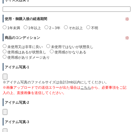
使用・御購入後の経過期間
※
1年未満
1年以上
2～3年
それ以上
不明
商品のコンディション
※
未使用又は非常に良い
未使用ではないが状態良し
使用感はあるが状態良し
使用感がかなりある
使用感がありダメージあり
アイテム写真-1
※アイテム写真のファイルサイズは合計2mb以内にしてください。
※画像アップロードでの送信エラーが出た場合は
こちら
から、必要事項をご記
入の上、直接画像を送信してください。
アイテム写真-2
アイテム写真-3