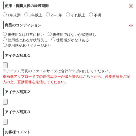
使用・御購入後の経過期間
※
1年未満
1年以上
2～3年
それ以上
不明
商品のコンディション
※
未使用又は非常に良い
未使用ではないが状態良し
使用感はあるが状態良し
使用感がかなりある
使用感がありダメージあり
アイテム写真-1
※アイテム写真のファイルサイズは合計2mb以内にしてください。
※画像アップロードでの送信エラーが出た場合は
こちら
から、必要事項をご記
入の上、直接画像を送信してください。
アイテム写真-2
アイテム写真-3
お客様コメント