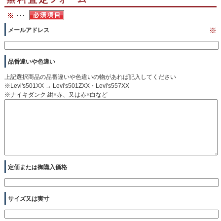
メールアドレス
※
品番違いや色違い
上記選択商品の品番違いや色違いの物があれば記入してください
※Levi's501XX → Levi's501ZXX・Levi's557XX
※ナイキダンク 紺×赤、又は赤×白など
定価または御購入価格
サイズ又は実寸