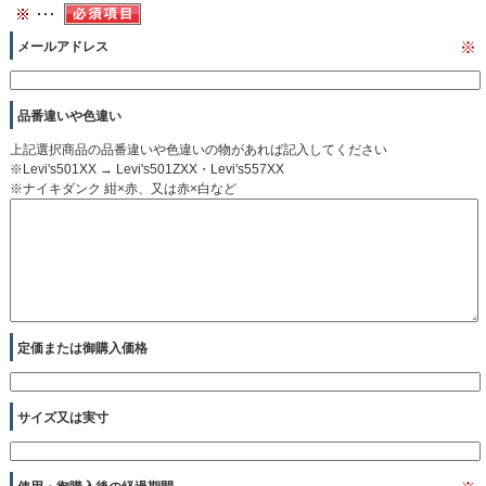
メールアドレス
※
品番違いや色違い
上記選択商品の品番違いや色違いの物があれば記入してください
※Levi's501XX → Levi's501ZXX・Levi's557XX
※ナイキダンク 紺×赤、又は赤×白など
定価または御購入価格
サイズ又は実寸