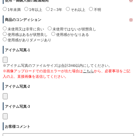
使用・御購入後の経過期間
※
1年未満
1年以上
2～3年
それ以上
不明
商品のコンディション
※
未使用又は非常に良い
未使用ではないが状態良し
使用感はあるが状態良し
使用感がかなりある
使用感がありダメージあり
アイテム写真-1
※アイテム写真のファイルサイズは合計2mb以内にしてください。
※画像アップロードでの送信エラーが出た場合は
こちら
から、必要事項をご記
入の上、直接画像を送信してください。
アイテム写真-2
アイテム写真-3
お客様コメント