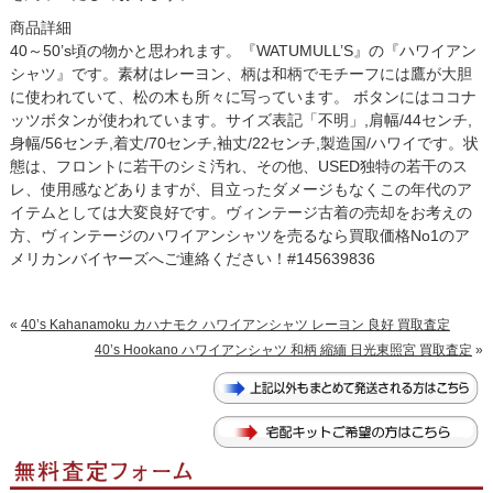
商品詳細
40～50’s頃の物かと思われます。『WATUMULL’S』の『ハワイアン
シャツ』です。素材はレーヨン、柄は和柄でモチーフには鷹が大胆
に使われていて、松の木も所々に写っています。 ボタンにはココナ
ッツボタンが使われています。サイズ表記「不明」,肩幅/44センチ,
身幅/56センチ,着丈/70センチ,袖丈/22センチ,製造国/ハワイです。状
態は、フロントに若干のシミ汚れ、その他、USED独特の若干のス
レ、使用感などありますが、目立ったダメージもなくこの年代のア
イテムとしては大変良好です。ヴィンテージ古着の売却をお考えの
方、ヴィンテージのハワイアンシャツを売るなら買取価格No1のア
メリカンバイヤーズへご連絡ください！#145639836
«
40’s Kahanamoku カハナモク ハワイアンシャツ レーヨン 良好 買取査定
40’s Hookano ハワイアンシャツ 和柄 縮緬 日光東照宮 買取査定
»