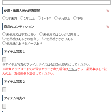
使用・御購入後の経過期間
※
1年未満
1年以上
2～3年
それ以上
不明
商品のコンディション
※
未使用又は非常に良い
未使用ではないが状態良し
使用感はあるが状態良し
使用感がかなりある
使用感がありダメージあり
アイテム写真-1
※アイテム写真のファイルサイズは合計2mb以内にしてください。
※画像アップロードでの送信エラーが出た場合は
こちら
から、必要事項をご記
入の上、直接画像を送信してください。
アイテム写真-2
アイテム写真-3