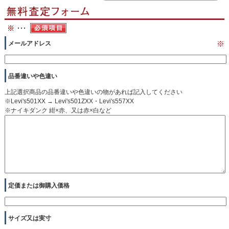
メールアドレス
※
品番違いや色違い
上記選択商品の品番違いや色違いの物があれば記入してください
※Levi's501XX → Levi's501ZXX・Levi's557XX
※ナイキダンク 紺×赤、又は赤×白など
定価または御購入価格
サイズ又は実寸