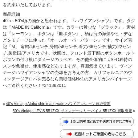
を約束いたしております。
商品詳細
40’s～50’s頃の物かと思われます。『ハワイアンシャツ』です。タグ
は『MADE IN California』です。カラーは希少な『ブラック』、素材
は『レーヨン』、ボタンは『皿ボタン』、柄は海の海藻やヒトデな
どをモチーフに使った『オールオーバーパターン』です。サイズ表
記「M」,肩幅/46センチ,身幅/58センチ,着丈/66センチ,袖丈/22セン
チ,製造国/アメリカです。状態は、フロント最下部のボタンホールト
ボタンの付け根にダメージのリペア、その他全体的に USED独特の
スレや色褪せ、使用感などありますが、雰囲気出ています。ヴィン
テージハワイアンシャツの売却をお考えの方、カリフォルニアのヴ
ィンテージアロハを売るなら買取価格No1のアメリカンバイヤーズ
へご連絡ください！#341382011
«
40’s Vintage Aloha shirt mark twain ハワイアンシャツ 買取査定
50’s Vintage LEVIS 551ZXX ヴィンテージ リーバイス 551ZXX 買取査定
»